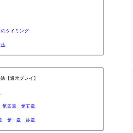
ジのタイミング
方法
略法【通常プレイ】
】
第四章
第五章
章
第十章
終章