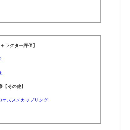
キャラクター評価】
ラ
ラ
察【その他】
のオススメカップリング