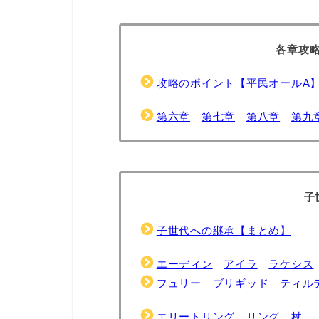
各章攻
攻略のポイント【平民オールA
第六章
第七章
第八章
第九
子
子世代への継承【まとめ】
エーディン
アイラ
ラケシス
フュリー
ブリギッド
ティル
エリートリング
リング
杖