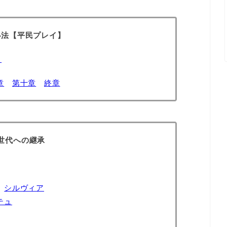
略法【平民プレイ】
】
章
第十章
終章
世代への継承
シルヴィア
テュ