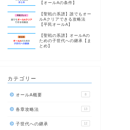
【オールAの条件】
【聖戦の系譜】誰でもオー
ルAクリアできる攻略法
【平民オールA】
【聖戦の系譜】オールAの
ための子世代への継承【ま
とめ】
カテゴリー
オールA概要
8
各章攻略法
13
子世代への継承
12