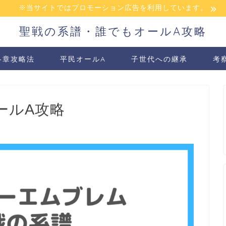
※当サイトではプロモーション広告を利用しています。
聖戦の系譜・誰でもオールA攻略
各章攻略法
平民オールA
子世代への継承
考
ールA攻略