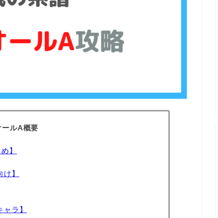
オールA概要
とめ】
向け】
キャラ】